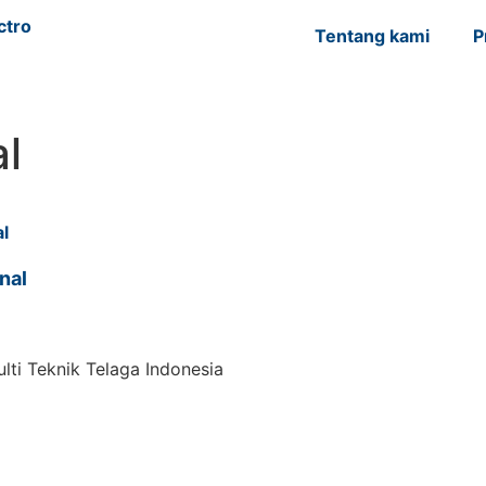
Tentang kami
P
al
nal
lti Teknik Telaga Indonesia