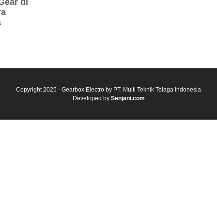
ear di
ra
a
Copyright 2025 - Gearbox Electro by PT. Multi Teknik Telaga Indonesia
Developed by
Senjani.com