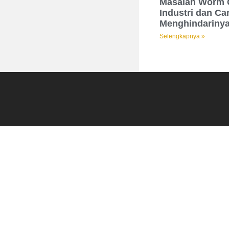
Masalah Worm G
Industri dan Ca
Menghindariny
Selengkapnya »