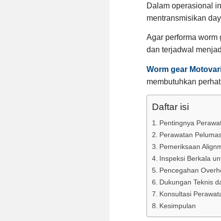
Dalam operasional i
mentransmisikan daya
Agar performa worm g
dan terjadwal menjad
Worm gear Motovar
membutuhkan perhati
Daftar isi
Pentingnya Perawat
Perawatan Pelumasa
Pemeriksaan Align
Inspeksi Berkala un
Pencegahan Overh
Dukungan Teknis d
Konsultasi Perawa
Kesimpulan