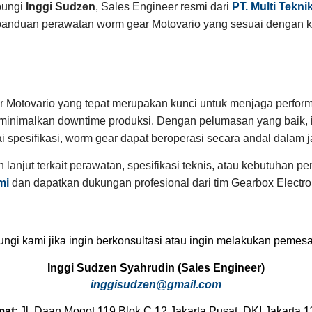
bungi
Inggi Sudzen
, Sales Engineer resmi dari
PT. Multi Tekni
anduan perawatan worm gear Motovario yang sesuai dengan ko
 Motovario yang tepat merupakan kunci untuk menjaga perform
minimalkan downtime produksi. Dengan pelumasan yang baik, in
 spesifikasi, worm gear dapat beroperasi secara andal dalam 
h lanjut terkait perawatan, spesifikasi teknis, atau kebutuhan 
mi
dan dapatkan dukungan profesional dari tim Gearbox Electro
ngi kami jika ingin berkonsultasi atau ingin melakukan pemes
Inggi Sudzen Syahrudin (Sales Engineer)
inggisudzen@gmail.com
mat
: Jl. Daan Mogot 119 Blok C 12 Jakarta Pusat, DKI Jakarta 