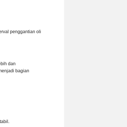
rval penggantian oli
ebih dan
menjadi bagian
abil.