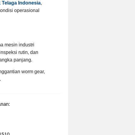
k Telaga Indonesia
,
ndisi operasional
a mesin industri
speksi rutin, dan
jangka panjang.
penggantian worm gear,
.
anan:
11510